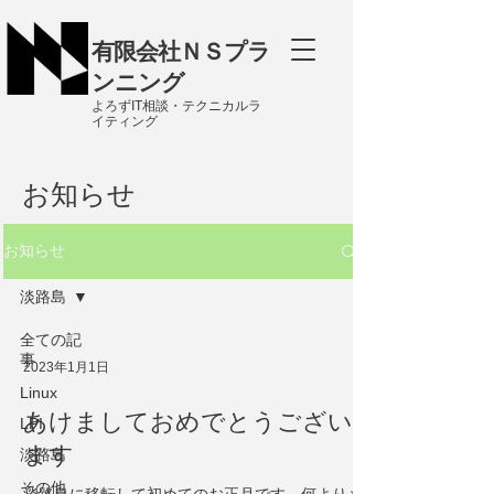
有限会社ＮＳプラ
ンニング
よろずIT相談・テクニカルラ
イティング
​お知らせ
お知らせ
淡路島
全ての記
事
2023年1月1日
Linux
あけましておめでとうござい
LPI
ます
淡路島
その他