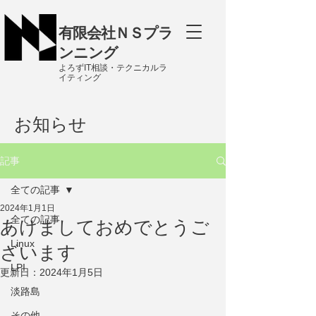
有限会社ＮＳプラ
ンニング
よろずIT相談・テクニカルラ
イティング
お知らせ
記事
全ての記事
2024年1月1日
全ての記事
あけましておめでとうご
Linux
ざいます
LPI
更新日：
2024年1月5日
淡路島
その他