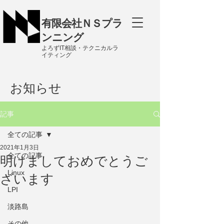
有限会社ＮＳプラ
ンニング
よろずIT相談・テクニカルラ
イティング
お知らせ
記事
全ての記事
2021年1月3日
全ての記事
明けましておめでとうご
Linux
ざいます
LPI
淡路島
その他