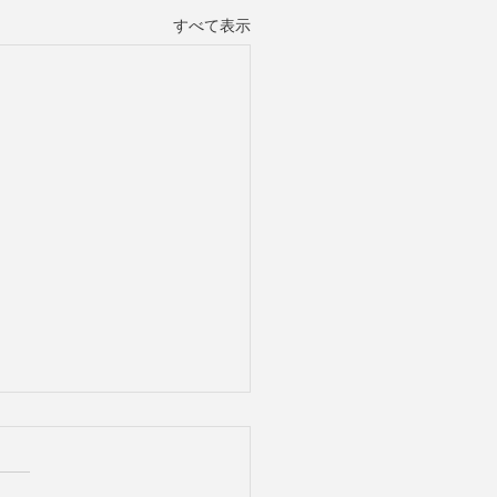
すべて表示
C-1 101試験の学習教材が
されました