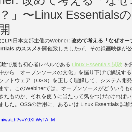
ebiner: 改めて考える「な
〜Linux Essential
開
)にLPI日本支部主催のWebner: 
改めて考える「なぜオー
ntials のススメ
を開催致しましたが、その録画映像が
試験で最も初心者レベルである 
Linux Essentials 試験
 を
中から「オープンソースの文化」を掘り下げて解説する
ソフトウェア（OSS）を正しく理解して、システム開
ます。このWebinerでは、オープンソースがどういう
きたものか、それを使うに当たって気をつけなければい
た。OSSの活用に、あるいは Linux Essentials 
com/watch?v=Y0XljWyTA_M