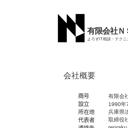
有限会社Ｎ
よろずIT相談・テク
会社概要
​商号
有限会
​設立
1990年
兵庫県
所在地
取締役
代表者
renraku
連絡先