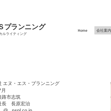
Ｓプランニング
Home
会社案
ニカルライティング
社 エヌ・エス・プランニング
7月
淡路市志筑
社長 長原宏治
 _@_ nspl.co.jp