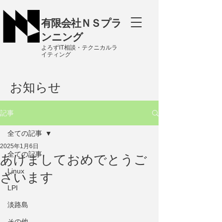
有限会社ＮＳプラ
ンニング
よろずIT相談・テクニカルラ
イティング
お知らせ
記事
全ての記事
2025年1月6日
全ての記事
あけましておめでとうご
Linux
ざいます
LPI
淡路島
その他