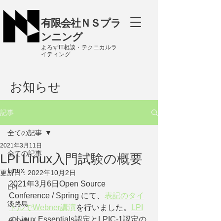
有限会社ＮＳプラ
ンニング
よろずIT相談・テクニカルラ
イティング
お知らせ
記事
全ての記事
2021年3月11日
全ての記事
LPI Linux入門試験の概要
Linux
更新日：
2022年10月2日
2021年3月6日Open Source 
LPI
Conference / Spring にて、
表記のタイ
淡路島
トルでWebner講演
を行いました。
LPI
のLinux Essentials認定とLPIC-1認定の
その他